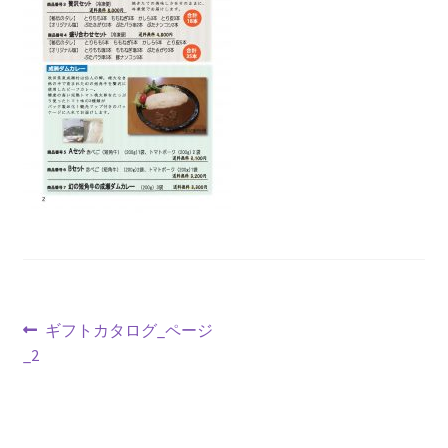
投
前
ギフトカタログ_ページ
の
_2
稿
投
ナ
稿: