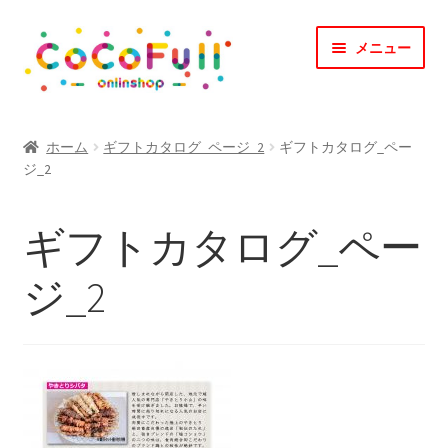
ナ
コ
メニュー
ビ
ン
ゲ
テ
ー
ン
TOP
シ
ツ
ホーム
ギフトカタログ_ページ_2
ギフトカタログ_ペー
ョ
へ
ジ_2
CoCoFullとは？
ン
ス
へ
キ
CoCofullからのお知らせ
ギフトカタログ_ペー
ス
ッ
キ
プ
マイアカウント
ジ_2
ッ
プ
カート
会社概要
お問合せ