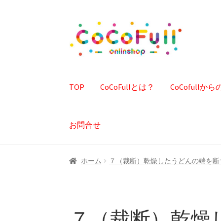
ナ
コ
ビ
ン
ゲ
テ
ー
ン
シ
ツ
TOP
CoCoFullとは？
CoCofull
ョ
へ
ン
ス
へ
キ
お問合せ
ス
ッ
キ
プ
ッ
ホーム
７（裁断）乾燥したうどんの端を断
プ
７（裁断）乾燥