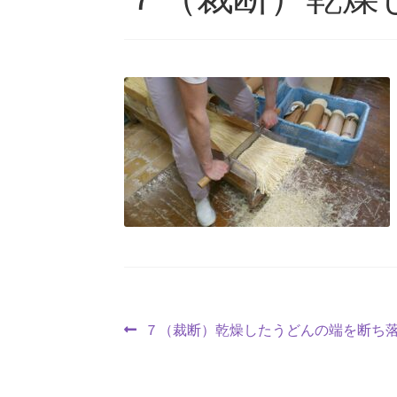
投
前
７（裁断）乾燥したうどんの端を断ち
の
稿
投
稿: