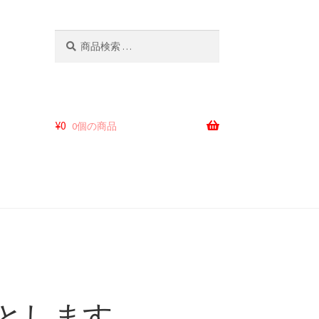
検
検
索
索
対
象:
¥
0
0個の商品
とします