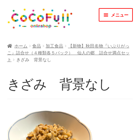
ナ
コ
メニュー
ビ
ン
ゲ
テ
ー
ン
TOP
シ
ツ
ホーム
食品
加工食品
【新物】秋田名物『いぶりがっ
ョ
へ
こ』詰合せ（４種類各５パック） 仙人の郷 詰合せ満点セッ
CoCoFullとは？
ン
ス
ト
きざみ 背景なし
へ
キ
CoCofullからのお知らせ
ス
ッ
きざみ 背景なし
キ
プ
マイアカウント
ッ
プ
カート
会社概要
お問合せ