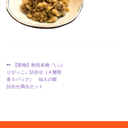
投
前
【新物】秋田名物『いぶ
の
りがっこ』詰合せ（４種類
稿
投
各５パック） 仙人の郷
ナ
稿:
詰合せ満点セット
ビ
ゲ
ー