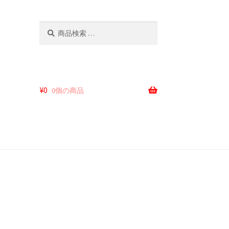
検
検
索
索
対
象:
¥
0
0個の商品