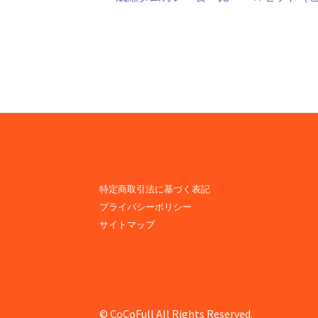
投
の
稿
投
ナ
稿:
ビ
ゲ
ー
シ
ョ
特定商取引法に基づく表記
プライバシーポリシー
ン
サイトマップ
© CoCoFull All Rights Reserved.