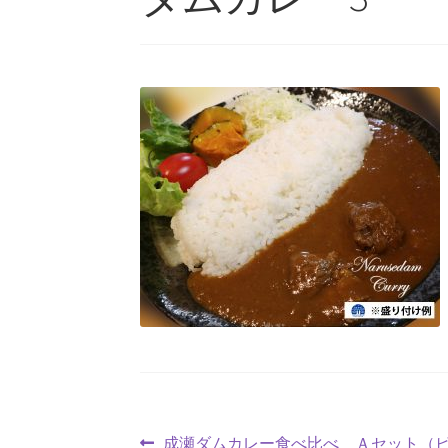
前
成瀬ダムカレー食べ比べ Ａセット（