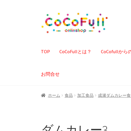
ナ
コ
ビ
ン
ゲ
テ
ー
ン
シ
ツ
TOP
CoCoFullとは？
CoCofull
ョ
へ
ン
ス
へ
キ
お問合せ
ス
ッ
キ
プ
ッ
ホーム
食品
加工食品
成瀬ダムカレー食
プ
ダムカレー3