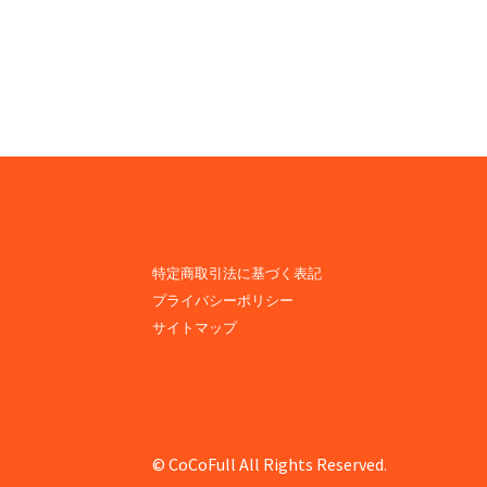
の
稿
投
ナ
稿:
ビ
ゲ
ー
シ
ョ
特定商取引法に基づく表記
プライバシーポリシー
ン
サイトマップ
© CoCoFull All Rights Reserved.