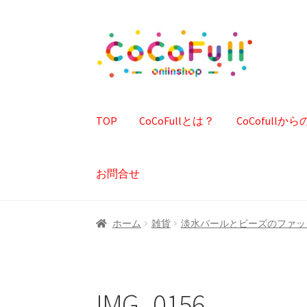
ナ
コ
ビ
ン
ゲ
テ
ー
ン
シ
ツ
TOP
CoCoFullとは？
CoCofull
ョ
へ
ン
ス
へ
キ
お問合せ
ス
ッ
キ
プ
ッ
ホーム
雑貨
淡水パールとビーズのファッ
プ
IMG_0156