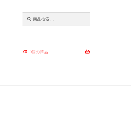
検
検
索
索
対
象:
¥
0
0個の商品