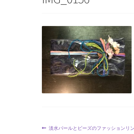
投
前
淡水パールとビーズのファッションリ