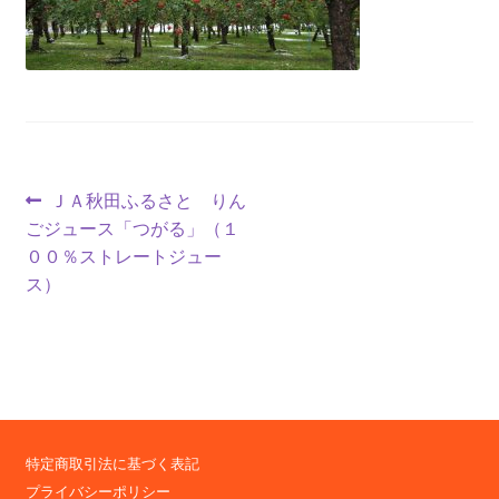
投
前
ＪＡ秋田ふるさと りん
の
ごジュース「つがる」（１
稿
投
００％ストレートジュー
ナ
稿:
ス）
ビ
ゲ
ー
シ
特定商取引法に基づく表記
プライバシーポリシー