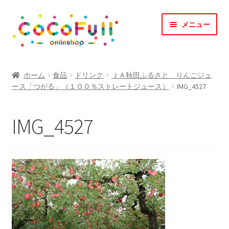
ナ
コ
メニュー
ビ
ン
ゲ
テ
ー
ン
TOP
シ
ツ
ホーム
食品
ドリンク
ＪＡ秋田ふるさと りんごジュ
ョ
へ
ース「つがる」（１００％ストレートジュース）
IMG_4527
CoCoFullとは？
ン
ス
へ
キ
CoCofullからのお知らせ
IMG_4527
ス
ッ
キ
プ
マイアカウント
ッ
プ
カート
会社概要
お問合せ