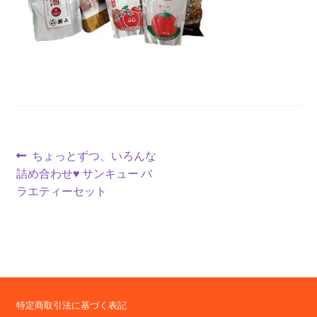
投
前
ちょっとずつ、いろんな
の
詰め合わせ♥ サンキュー バ
稿
投
ラエティーセット
ナ
稿:
ビ
ゲ
ー
特定商取引法に基づく表記