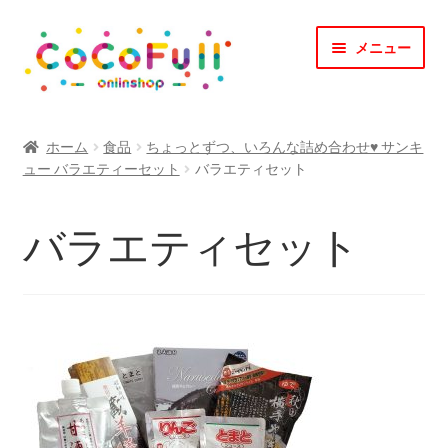
ナ
コ
メニュー
ビ
ン
ゲ
テ
ー
ン
TOP
シ
ツ
ホーム
食品
ちょっとずつ、いろんな詰め合わせ♥ サンキ
ョ
へ
ュー バラエティーセット
バラエティセット
CoCoFullとは？
ン
ス
へ
キ
CoCofullからのお知らせ
バラエティセット
ス
ッ
キ
プ
マイアカウント
ッ
プ
カート
会社概要
お問合せ