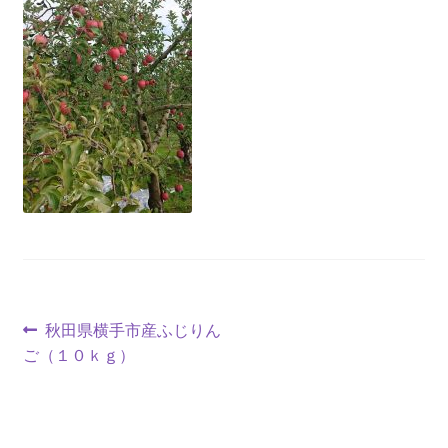
投
前
秋田県横手市産ふじりん
の
ご（１０ｋｇ）
稿
投
ナ
稿: