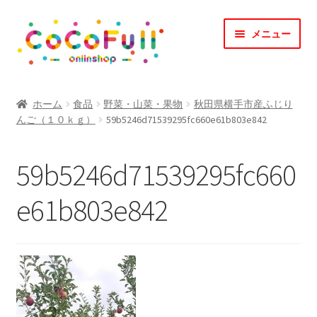
ナ
コ
メニュー
ビ
ン
ゲ
テ
ー
ン
TOP
シ
ツ
ホーム
食品
野菜・山菜・果物
秋田県横手市産ふじり
ョ
へ
んご（１０ｋｇ）
59b5246d71539295fc660e61b803e842
CoCoFullとは？
ン
ス
へ
キ
CoCofullからのお知らせ
59b5246d71539295fc660
ス
ッ
キ
プ
マイアカウント
e61b803e842
ッ
プ
カート
会社概要
お問合せ