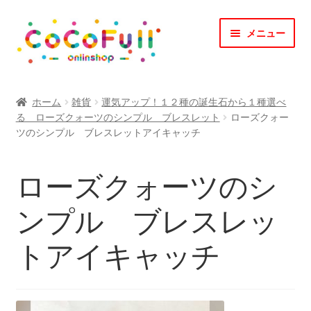
ナ
コ
メニュー
ビ
ン
ゲ
テ
ー
ン
TOP
シ
ツ
ホーム
雑貨
運気アップ！１２種の誕生石から１種選べ
ョ
へ
る ローズクォーツのシンプル ブレスレット
ローズクォー
CoCoFullとは？
ン
ス
ツのシンプル ブレスレットアイキャッチ
へ
キ
CoCofullからのお知らせ
ス
ッ
ローズクォーツのシ
キ
プ
マイアカウント
ッ
ンプル ブレスレッ
プ
カート
トアイキャッチ
会社概要
お問合せ