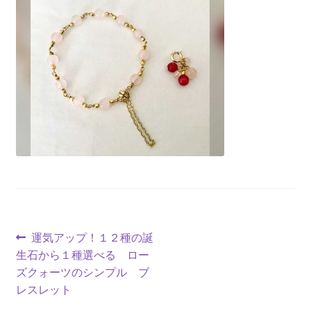
投
前
運気アップ！１２種の誕
の
生石から１種選べる ロー
稿
投
ズクォーツのシンプル ブ
ナ
稿:
レスレット