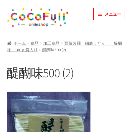
ナ
コ
メニュー
ビ
ン
ゲ
テ
ー
ン
TOP
シ
ツ
ホーム
食品
加工食品
齋藤製麺 稲庭うどん 醍醐
ョ
へ
味 180ｇ袋入り
醍醐味500 (2)
CoCoFullとは？
ン
ス
へ
キ
CoCofullからのお知らせ
醍醐味500 (2)
ス
ッ
キ
プ
マイアカウント
ッ
プ
カート
会社概要
お問合せ