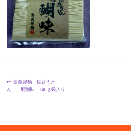
投
前
齋藤製麺 稲庭うど
の
ん 醍醐味 180ｇ袋入り
稿
投
ナ
稿:
ビ
ゲ