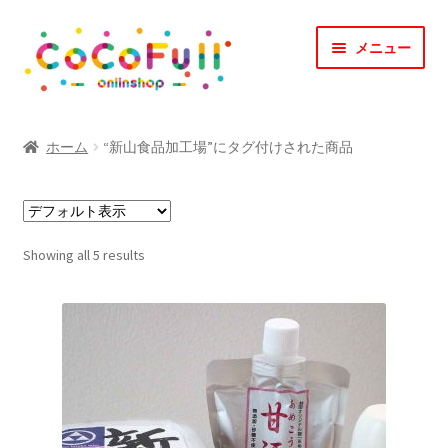
ナ
コ
メニュー
ビ
ン
ゲ
テ
ー
ン
TOP
シ
ツ
ホーム
“新山食品加工場”にタグ付けされた商品
ョ
へ
CoCoFullとは？
ン
ス
へ
キ
CoCofullからのお知らせ
ス
ッ
Showing all 5 results
キ
プ
マイアカウント
ッ
プ
カート
会社概要
お問合せ