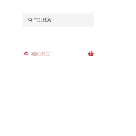
検
検
索
索
対
象:
¥
0
0個の商品