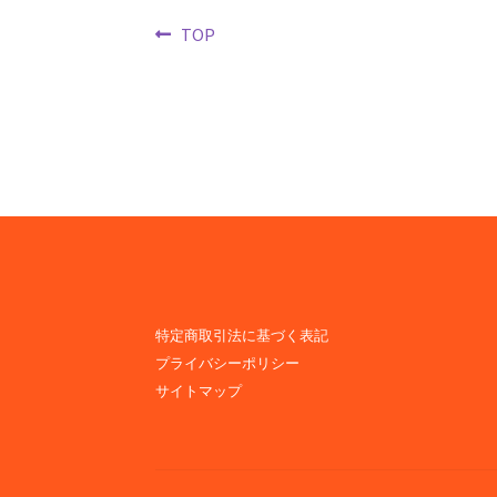
投
前
TOP
の
稿
投
ナ
稿:
ビ
ゲ
ー
シ
ョ
特定商取引法に基づく表記
プライバシーポリシー
ン
サイトマップ