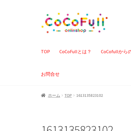
ナ
コ
ビ
ン
ゲ
テ
ー
ン
シ
ツ
TOP
CoCoFullとは？
CoCofull
ョ
へ
ン
ス
へ
キ
お問合せ
ス
ッ
キ
プ
ッ
ホーム
TOP
1613135823102
プ
1613135823102