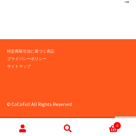
稿
投
投
ナ
稿:
稿:
ビ
ゲ
ー
特定商取引法に基づく表記
シ
プライバシーポリシー
ョ
サイトマップ
ン
© CoCoFull All Rights Reserved.
0
検
検