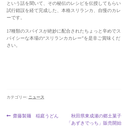
という話を聞いて、その秘伝のレシピを伝授してもらい
試行錯誤を経て完成した、本格スリランカ、自慢のカレ
ーです。
17種類のスパイスが絶妙に配合されたちょっと辛めでス
パイシーな本場の“スリランカカレー”を是非ご賞味くだ
さい。
カテゴリー:
ニュース
投
前
次
齋藤製麺 稲庭うどん
秋田県東成瀬の郷土菓子
の
の
「あずきでっち」販売開始