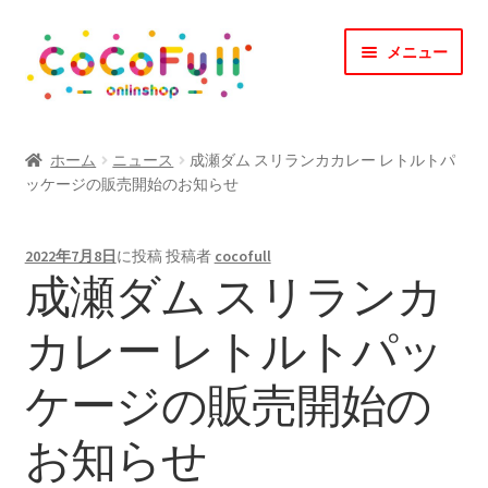
ナ
コ
メニュー
ビ
ン
ゲ
テ
ー
ン
TOP
シ
ツ
ホーム
ニュース
成瀬ダム スリランカカレー レトルトパ
ョ
へ
ッケージの販売開始のお知らせ
CoCoFullとは？
ン
ス
へ
キ
CoCofullからのお知らせ
2022年7月8日
に投稿
投稿者
cocofull
ス
ッ
成瀬ダム スリランカ
キ
プ
マイアカウント
ッ
カレー レトルトパッ
プ
カート
ケージの販売開始の
会社概要
お知らせ
お問合せ