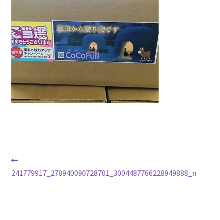
投
前
の
241779917_278940090728701_3004487766228949888_n
稿
投
ナ
稿:
ビ