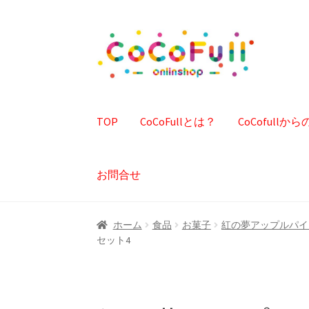
ナ
コ
ビ
ン
ゲ
テ
ー
ン
シ
ツ
TOP
CoCoFullとは？
CoCofull
ョ
へ
ン
ス
へ
キ
お問合せ
ス
ッ
キ
プ
ッ
ホーム
食品
お菓子
紅の夢アップルパイ
プ
セット4