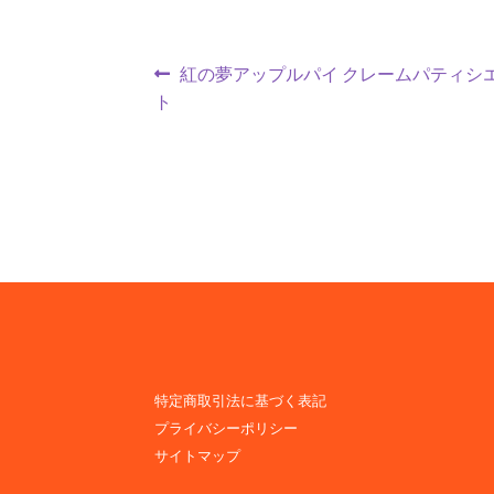
投
前
紅の夢アップルパイ クレームパティシ
の
ト
稿
投
ナ
稿:
ビ
ゲ
ー
シ
ョ
特定商取引法に基づく表記
ン
プライバシーポリシー
サイトマップ