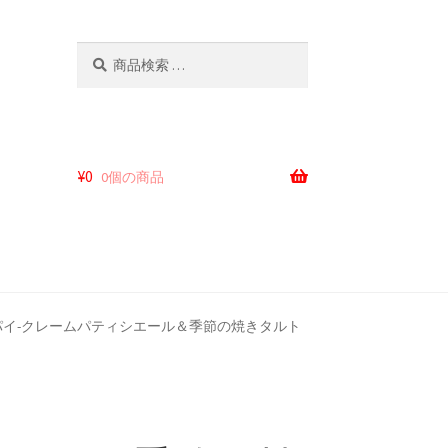
検
検
索
索
対
象:
¥
0
0個の商品
パイ-クレームパティシエール＆季節の焼きタルト