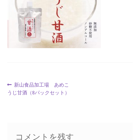
投
前
新山食品加工場 あめこ
の
うじ甘酒（8パックセット）
稿
投
ナ
稿:
ビ
ゲ
コメントを残す