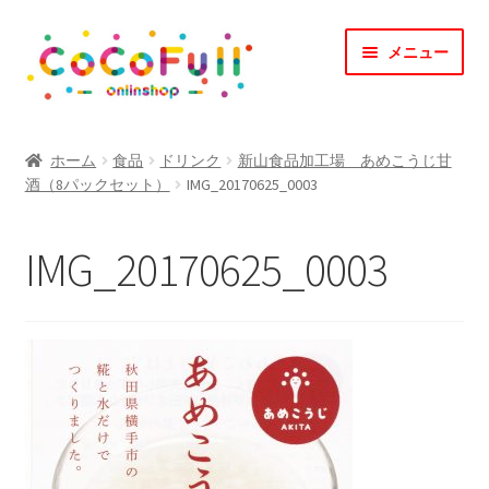
ナ
コ
メニュー
ビ
ン
ゲ
テ
ー
ン
TOP
シ
ツ
ホーム
食品
ドリンク
新山食品加工場 あめこうじ甘
ョ
へ
酒（8パックセット）
IMG_20170625_0003
CoCoFullとは？
ン
ス
へ
キ
CoCofullからのお知らせ
IMG_20170625_0003
ス
ッ
キ
プ
マイアカウント
ッ
プ
カート
会社概要
お問合せ