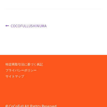
投
前
COCOFULLUSHINUMA
の
稿
投
ナ
稿:
ビ
ゲ
特定商取引法に基づく表記
ー
プライバシーポリシー
サイトマップ
シ
ョ
ン
© CoCoFull All Rights Reserved.