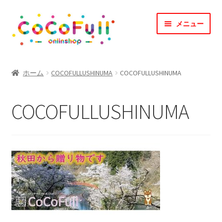
ナ
コ
メニュー
ビ
ン
ゲ
テ
ー
ン
TOP
シ
ツ
ホーム
COCOFULLUSHINUMA
COCOFULLUSHINUMA
ョ
へ
CoCoFullとは？
ン
ス
COCOFULLUSHINUMA
へ
キ
CoCofullからのお知らせ
ス
ッ
キ
プ
マイアカウント
ッ
プ
カート
会社概要
お問合せ