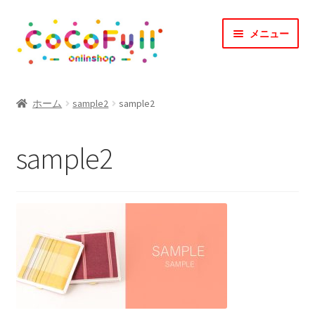
ナ
コ
メニュー
ビ
ン
ゲ
テ
ー
ン
TOP
シ
ツ
ホーム
sample2
sample2
ョ
へ
CoCoFullとは？
ン
ス
sample2
へ
キ
CoCofullからのお知らせ
ス
ッ
キ
プ
マイアカウント
ッ
プ
カート
会社概要
お問合せ