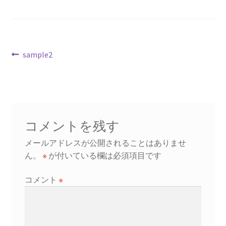
投
前
sample2
の
稿
投
ナ
稿:
ビ
コメントを残す
ゲ
メールアドレスが公開されることはありませ
ー
ん。
※
が付いている欄は必須項目です
シ
コメント
※
ョ
ン